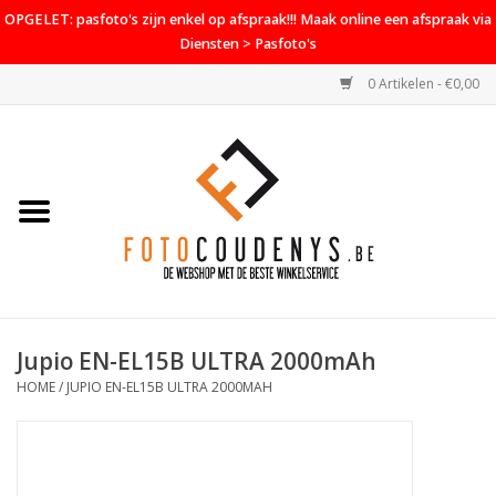
OPGELET: pasfoto's zijn enkel op afspraak!!! Maak online een afspraak via
Diensten > Pasfoto's
0 Artikelen - €0,00
Home
Cameras
Objectieven
Accessoires
Jupio EN-EL15B ULTRA 2000mAh
PROMO
HOME
/
JUPIO EN-EL15B ULTRA 2000MAH
Diensten
Contact