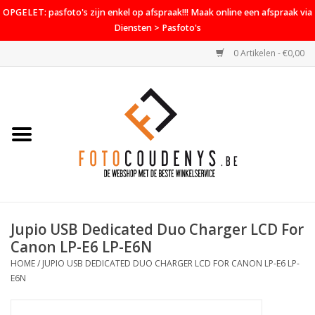
OPGELET: pasfoto's zijn enkel op afspraak!!! Maak online een afspraak via
Diensten > Pasfoto's
0 Artikelen - €0,00
Home
Cameras
Objectieven
Accessoires
Jupio USB Dedicated Duo Charger LCD For
PROMO
Canon LP-E6 LP-E6N
HOME
/
JUPIO USB DEDICATED DUO CHARGER LCD FOR CANON LP-E6 LP-
Diensten
E6N
Contact