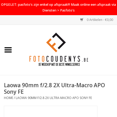
OPGELET: pasfoto's zijn enkel op afspraak!!! Maak online een afspraak via
Diensten > Pasfoto's
0 Artikelen - €0,00
Home
Cameras
Objectieven
Accessoires
Laowa 90mm f/2.8 2X Ultra-Macro APO
PROMO
Sony FE
HOME
/
LAOWA 90MM F/2.8 2X ULTRA-MACRO APO SONY FE
Diensten
Contact