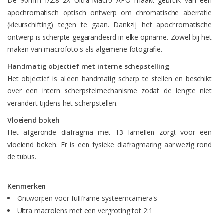
De 90mm f/2.8 2X Ultra-Macro APO maakt gebruik van een
apochromatisch optisch ontwerp om chromatische aberratie
(kleurschifting) tegen te gaan. Dankzij het apochromatische
ontwerp is scherpte gegarandeerd in elke opname. Zowel bij het
maken van macrofoto's als algemene fotografie.
Handmatig objectief met interne schepstelling
Het objectief is alleen handmatig scherp te stellen en beschikt
over een intern scherpstelmechanisme zodat de lengte niet
verandert tijdens het scherpstellen.
Vloeiend bokeh
Het afgeronde diafragma met 13 lamellen zorgt voor een
vloeiend bokeh. Er is een fysieke diafragmaring aanwezig rond
de tubus.
Kenmerken
Ontworpen voor fullframe systeemcamera's
Ultra macrolens met een vergroting tot 2:1