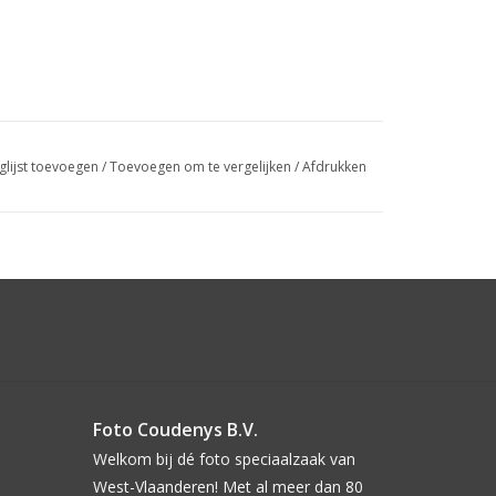
glijst toevoegen
/
Toevoegen om te vergelijken
/
Afdrukken
Foto Coudenys B.V.
Welkom bij dé foto speciaalzaak van
West-Vlaanderen! Met al meer dan 80