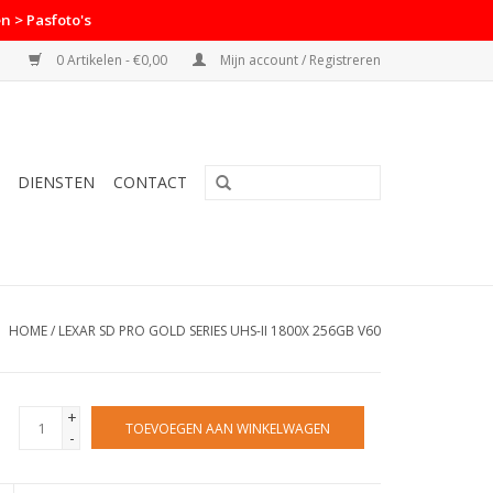
n > Pasfoto's
0 Artikelen - €0,00
Mijn account / Registreren
DIENSTEN
CONTACT
HOME
/
LEXAR SD PRO GOLD SERIES UHS-II 1800X 256GB V60
+
TOEVOEGEN AAN WINKELWAGEN
-