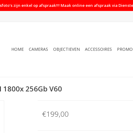
foto's zijn enkel op afspraak!!! Maak online een afspraak via Dienste
HOME
CAMERAS
OBJECTIEVEN
ACCESSOIRES
PROMO
II 1800x 256Gb V60
€199,00