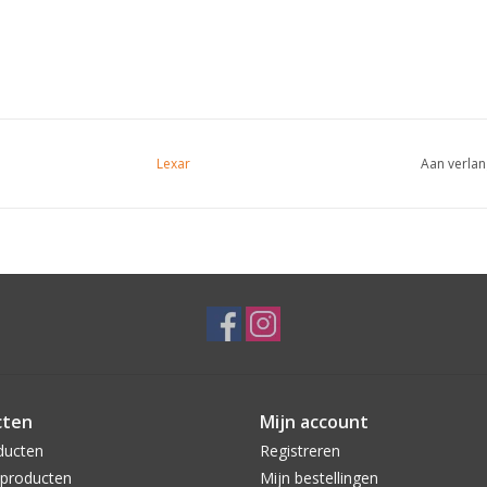
Lexar
Aan verlan
cten
Mijn account
ducten
Registreren
producten
Mijn bestellingen