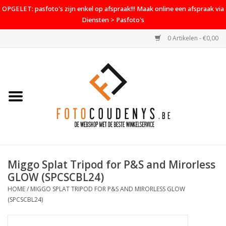
OPGELET: pasfoto's zijn enkel op afspraak!!! Maak online een afspraak via
Diensten > Pasfoto's
0 Artikelen - €0,00
Home
Cameras
Objectieven
Accessoires
Miggo Splat Tripod for P&S and Mirorless
PROMO
GLOW (SPCSCBL24)
HOME
/
MIGGO SPLAT TRIPOD FOR P&S AND MIRORLESS GLOW
Diensten
(SPCSCBL24)
Contact