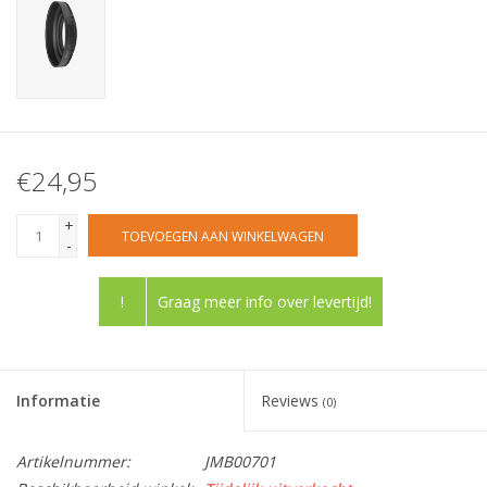
€24,95
+
TOEVOEGEN AAN WINKELWAGEN
-
!
Graag meer info over levertijd!
Informatie
Reviews
(0)
Artikelnummer:
JMB00701