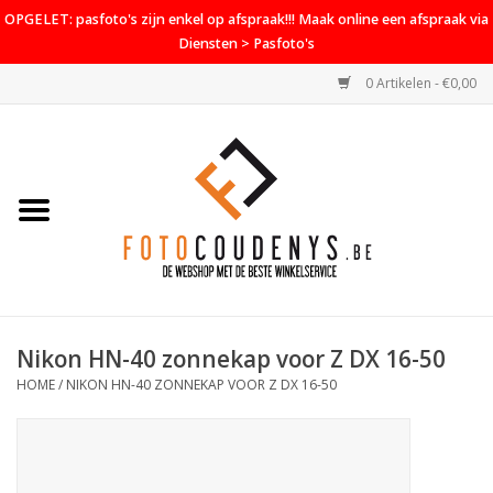
OPGELET: pasfoto's zijn enkel op afspraak!!! Maak online een afspraak via
Diensten > Pasfoto's
0 Artikelen - €0,00
Home
Cameras
Objectieven
Accessoires
Nikon HN-40 zonnekap voor Z DX 16-50
PROMO
HOME
/
NIKON HN-40 ZONNEKAP VOOR Z DX 16-50
Diensten
Contact