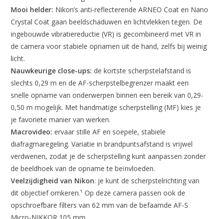
Mooi helder:
Nikon’s anti-reflecterende ARNEO Coat en Nano
Crystal Coat gaan beeldschaduwen en lichtvlekken tegen. De
ingebouwde vibratiereductie (VR) is gecombineerd met VR in
de camera voor stabiele opnamen uit de hand, zelfs bij weinig
licht.
Nauwkeurige close-ups:
de kortste scherpstelafstand is
slechts 0,29 m en de AF-scherpstelbegrenzer maakt een
snelle opname van onderwerpen binnen een bereik van 0,29-
0,50 m mogelijk. Met handmatige scherpstelling (MF) kies je
je favoriete manier van werken.
Macrovideo:
ervaar stille AF en soepele, stabiele
diafragmaregeling. Variatie in brandpuntsafstand is vrijwel
verdwenen, zodat je de scherpstelling kunt aanpassen zonder
de beeldhoek van de opname te beïnvloeden.
Veelzijdigheid van Nikon
: je kunt de scherpstelrichting van
dit objectief omkeren.¹ Op deze camera passen ook de
opschroefbare filters van 62 mm van de befaamde AF-S
Micro-NIKKOR 105 mm.