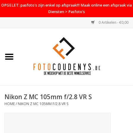
OPGELET: pasfoto's zijn enkel op afspraak!!! Maak online een afspraak via
Diensten > Pasfoto's
0 Artikelen - €0,00
Home
Cameras
Objectieven
Accessoires
Nikon Z MC 105mm f/2.8 VR S
PROMO
HOME
/
NIKON Z MC 105MM F/2.8 VR S
Diensten
Contact