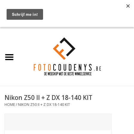
OPGELET: pasfoto's zijn enkel op afspraak!!! Maak online een afspraak via
Diensten > Pasfoto's
0 Artikelen - €0,00
Home
Cameras
Objectieven
Accessoires
Nikon Z50 II + Z DX 18-140 KIT
PROMO
HOME
/
NIKON Z50 II + Z DX 18-140 KIT
Diensten
Contact