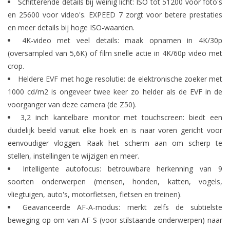
Schitterende details bij weinig licht: ISO tot 51200 voor foto's
en 25600 voor video's. EXPEED 7 zorgt voor betere prestaties
en meer details bij hoge ISO-waarden.
4K-video met veel details: maak opnamen in 4K/30p
(oversampled van 5,6K) of film snelle actie in 4K/60p video met
crop.
Heldere EVF met hoge resolutie: de elektronische zoeker met
1000 cd/m2 is ongeveer twee keer zo helder als de EVF in de
voorganger van deze camera (de Z50).
3,2 inch kantelbare monitor met touchscreen: biedt een
duidelijk beeld vanuit elke hoek en is naar voren gericht voor
eenvoudiger vloggen. Raak het scherm aan om scherp te
stellen, instellingen te wijzigen en meer.
Intelligente autofocus: betrouwbare herkenning van 9
soorten onderwerpen (mensen, honden, katten, vogels,
vliegtuigen, auto's, motorfietsen, fietsen en treinen).
Geavanceerde AF-A-modus: merkt zelfs de subtielste
beweging op om van AF-S (voor stilstaande onderwerpen) naar