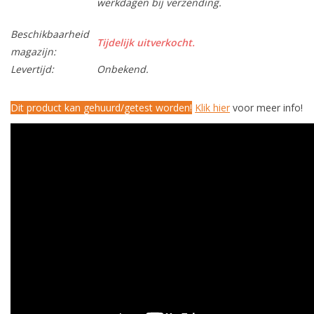
werkdagen bij verzending.
Beschikbaarheid
Tijdelijk uitverkocht.
magazijn:
Levertijd:
Onbekend.
Dit product kan gehuurd/getest worden!
Klik hier
voor meer info!