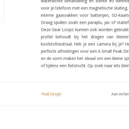
waterdichte behandeling en sterke #5 weerbe
voor je telefoon met een magnetische sluiting, 
interne gaasvakken voor batterijen, SD-kaarte
Draag spullen zoals een paraplu, jas of stati
Deze Gear Loops kunnen ook worden gebruikt o
profiel behoudt bij het dragen van kleine
koolstofneutraal. Heb je een camera bij je? 
perfecte afmetingen voor een X-Small Peak Des
en de vorm maken het ideaal om een kleine spi
of tijdens een fietstocht. Op zoek naar iets kle
Peak Design
Aan verlan