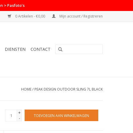
n > Pasfoto's
0 Artikelen - €0,00
Mijn account / Registreren
DIENSTEN
CONTACT
HOME
/
PEAK DESIGN OUTDOOR SLING 7L BLACK
+
TOEVOEGEN AAN WINKELWAGEN
-