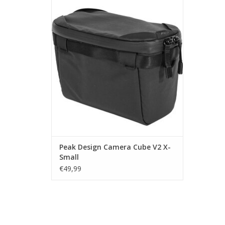
Peak Design Peak Design Camera Cube V2
X-Small
TOEVOEGEN AAN WINKELWAGEN
Peak Design Camera Cube V2 X-
Small
€49,99