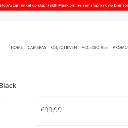
foto's zijn enkel op afspraak!!! Maak online een afspraak via Dienste
HOME
CAMERAS
OBJECTIEVEN
ACCESSOIRES
PROMO
Black
€99,99