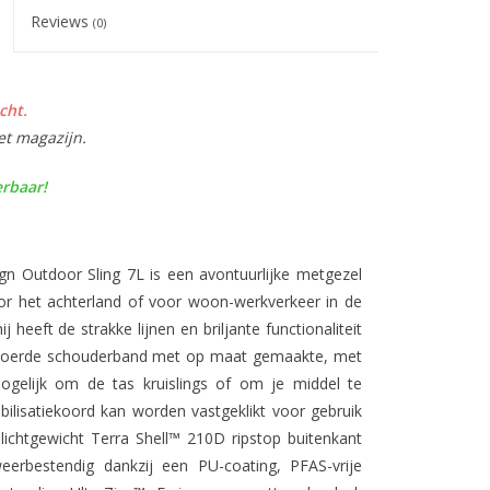
Reviews
(0)
cht.
et magazijn.
erbaar!
ign Outdoor Sling 7L is een avontuurlijke metgezel
oor het achterland of voor woon-werkverkeer in de
eeft de strakke lijnen en briljante functionaliteit
 gevoerde schouderband met op maat gemaakte, met
ogelijk om de tas kruislings of om je middel te
lisatiekoord kan worden vastgeklikt voor gebruik
 lichtgewicht Terra Shell™ 210D ripstop buitenkant
eerbestendig dankzij een PU-coating, PFAS-vrije