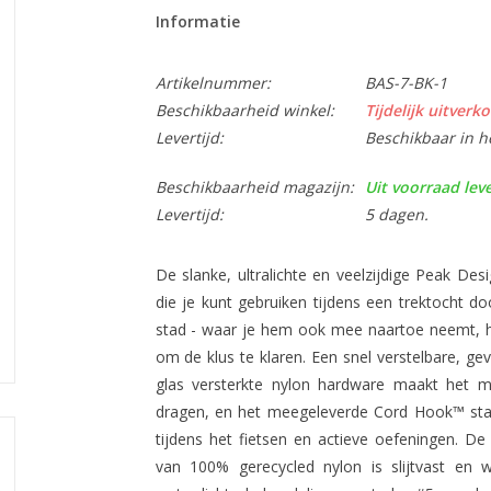
Informatie
Artikelnummer:
BAS-7-BK-1
Beschikbaarheid winkel:
Tijdelijk uitverko
Levertijd:
Beschikbaar in h
Beschikbaarheid magazijn:
Uit voorraad lev
Levertijd:
5 dagen.
De slanke, ultralichte en veelzijdige Peak Des
die je kunt gebruiken tijdens een trektocht d
stad - waar je hem ook mee naartoe neemt, hij h
om de klus te klaren. Een snel verstelbare,
glas versterkte nylon hardware maakt het m
dragen, en het meegeleverde Cord Hook™ stabi
tijdens het fietsen en actieve oefeningen. De
van 100% gerecycled nylon is slijtvast en w