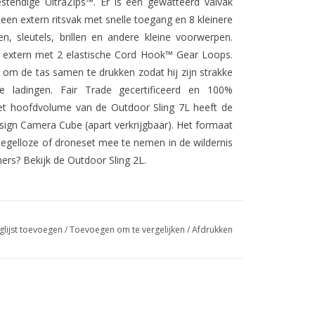
stendige UltraZips™. Er is een gewatteerd valvak
een extern ritsvak met snelle toegang en 8 kleinere
n, sleutels, brillen en andere kleine voorwerpen.
ef extern met 2 elastische Cord Hook™ Gear Loops.
m de tas samen te drukken zodat hij zijn strakke
re ladingen. Fair Trade gecertificeerd en 100%
Het hoofdvolume van de Outdoor Sling 7L heeft de
ign Camera Cube (apart verkrijgbaar). Het formaat
egelloze of droneset mee te nemen in de wildernis
iners? Bekijk de Outdoor Sling 2L.
glijst toevoegen
/
Toevoegen om te vergelijken
/
Afdrukken