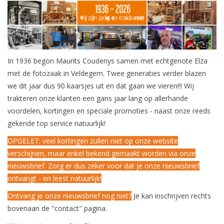
In 1936 begon Maurits Coudenys samen met echtgenote Elza
met de fotozaak in Veldegem. Twee generaties verder blazen
we dit jaar dus 90 kaarsjes uit en dat gaan we vieren!!! Wij
trakteren onze klanten een gans jaar lang op allerhande
voordelen, kortingen en speciale promoties - naast onze reeds
gekende top service natuurlijk!
OPGELET: veel kortingen zullen niet op onze website
verschijnen, maar enkel bekend gemaakt worden via onze
nieuwsbrief. Zorg er dus zeker voor dat je onze nieuwsbrief
ontvangt - en leest natuurlijk!
Ontvang je onze nieuwsbrief nog niet?
Je kan inschrijven rechts
bovenaan de "contact" pagina.