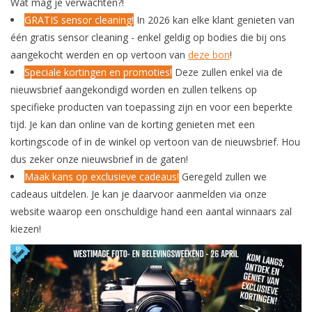
Wat mag je verwachten?!
GRATIS sensor cleaning!
In 2026 kan elke klant genieten van
één gratis sensor cleaning - enkel geldig op bodies die bij ons
aangekocht werden en op vertoon van
deze bon
!
Speciale kortingen en promoties!
Deze zullen enkel via de
nieuwsbrief aangekondigd worden en zullen telkens op
specifieke producten van toepassing zijn en voor een beperkte
tijd. Je kan dan online van de korting genieten met een
kortingscode of in de winkel op vertoon van de nieuwsbrief. Hou
dus zeker onze nieuwsbrief in de gaten!
Maak kans op exclusieve cadeaus!
Geregeld zullen we
cadeaus uitdelen. Je kan je daarvoor aanmelden via onze
website waarop een onschuldige hand een aantal winnaars zal
kiezen!