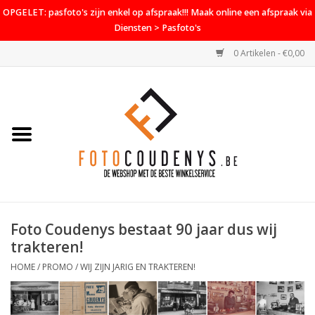
OPGELET: pasfoto's zijn enkel op afspraak!!! Maak online een afspraak via
Diensten > Pasfoto's
0 Artikelen - €0,00
Home
Cameras
Objectieven
Accessoires
Foto Coudenys bestaat 90 jaar dus wij
PROMO
trakteren!
Diensten
HOME
/
PROMO
/
WIJ ZIJN JARIG EN TRAKTEREN!
Contact