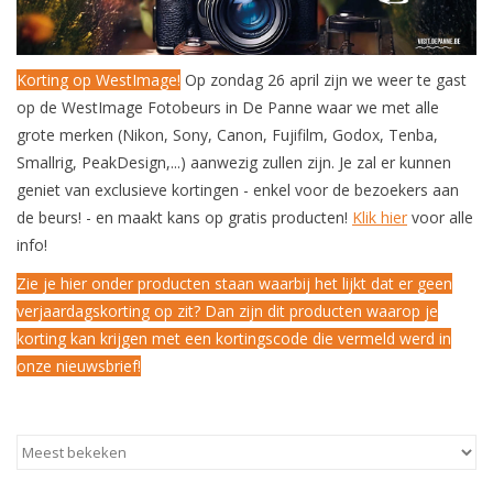
Korting op WestImage!
Op zondag 26 april zijn we weer te gast
op de WestImage Fotobeurs in De Panne waar we met alle
grote merken (Nikon, Sony, Canon, Fujifilm, Godox, Tenba,
Smallrig, PeakDesign,...) aanwezig zullen zijn. Je zal er kunnen
geniet van exclusieve kortingen - enkel voor de bezoekers aan
de beurs! - en maakt kans op gratis producten!
Klik hier
voor alle
info!
Zie je hier onder producten staan waarbij het lijkt dat er geen
verjaardagskorting op zit? Dan zijn dit producten waarop je
korting kan krijgen met een kortingscode die vermeld werd in
onze nieuwsbrief!