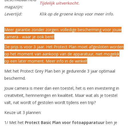
Tijdelijk uitverkocht.
magazijn:
Levertijd:
Klik op de groene knop voor meer info.
Meer garantie zonder zorgen: volledige bescherming voor jouw
camera - waar je ook bent!
De prijs is voor 3 jaar. Het Protect Plan moet afgesloten worden
op het moment van aankoop van de apparatuur, niet mogelijk
op een later moment. Meer info in de winkel!
Met het Protect Grey Plan ben je gedurende 3 jaar optimaal
beschermd.
Jouw camera is meer dan een toestel, het is een investering in
creativiteit, herinneringen en kwaliteit. Maar wat als je toestel
valt, nat wordt of gestolen wordt tijdens een trip?
Keuze uit 3 plannen:
1/ Met het
Protect Basic Plan voor fotoapparatuur
ben je