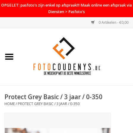
OPGELET: pasfoto's zijn enkel op afspraak!!! Maak online een afspraak via
Diensten > Pasfoto's
0 Artikelen - €0,00
Home
Cameras
Objectieven
Accessoires
Protect Grey Basic / 3 jaar / 0-350
PROMO
HOME
/
PROTECT GREY BASIC / 3 JAAR / 0-350
Diensten
Contact