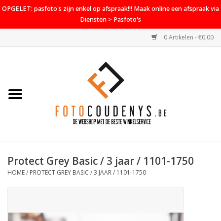
OPGELET: pasfoto's zijn enkel op afspraak!!! Maak online een afspraak via
Diensten > Pasfoto's
0 Artikelen - €0,00
Home
Cameras
Objectieven
Accessoires
Protect Grey Basic / 3 jaar / 1101-1750
PROMO
HOME
/
PROTECT GREY BASIC / 3 JAAR / 1101-1750
Diensten
Contact