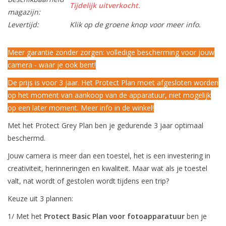
Tijdelijk uitverkocht.
magazijn:
Levertijd:
Klik op de groene knop voor meer info.
Meer garantie zonder zorgen: volledige bescherming voor jouw
camera - waar je ook bent!
De prijs is voor 3 jaar. Het Protect Plan moet afgesloten worden
op het moment van aankoop van de apparatuur, niet mogelijk
op een later moment. Meer info in de winkel!
Met het Protect Grey Plan ben je gedurende 3 jaar optimaal
beschermd.
Jouw camera is meer dan een toestel, het is een investering in
creativiteit, herinneringen en kwaliteit. Maar wat als je toestel
valt, nat wordt of gestolen wordt tijdens een trip?
Keuze uit 3 plannen:
1/ Met het
Protect Basic Plan voor fotoapparatuur
ben je