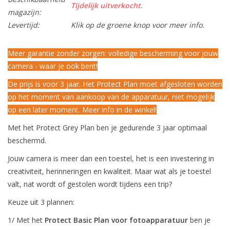
Tijdelijk uitverkocht.
magazijn:
Levertijd:
Klik op de groene knop voor meer info.
Meer garantie zonder zorgen: volledige bescherming voor jouw
camera - waar je ook bent!
De prijs is voor 3 jaar. Het Protect Plan moet afgesloten worden
op het moment van aankoop van de apparatuur, niet mogelijk
op een later moment. Meer info in de winkel!
Met het Protect Grey Plan ben je gedurende 3 jaar optimaal
beschermd.
Jouw camera is meer dan een toestel, het is een investering in
creativiteit, herinneringen en kwaliteit. Maar wat als je toestel
valt, nat wordt of gestolen wordt tijdens een trip?
Keuze uit 3 plannen:
1/ Met het
Protect Basic Plan voor fotoapparatuur
ben je