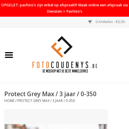
OPGELET: pasfoto's zijn enkel op afspraak!!! Maak online een afspraak via
Diensten > Pasfoto's
0 Artikelen - €0,00
Home
Cameras
Objectieven
Accessoires
Protect Grey Max / 3 jaar / 0-350
PROMO
HOME
/
PROTECT GREY MAX / 3 JAAR / 0-350
Diensten
Contact