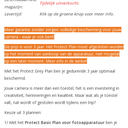
Tijdelijk uitverkocht.
magazijn:
Levertijd:
Klik op de groene knop voor meer info.
Meer garantie zonder zorgen: volledige bescherming voor jouw
camera - waar je ook bent!
De prijs is voor 3 jaar. Het Protect Plan moet afgesloten worden
op het moment van aankoop van de apparatuur, niet mogelijk
op een later moment. Meer info in de winkel!
Met het Protect Grey Plan ben je gedurende 3 jaar optimaal
beschermd.
Jouw camera is meer dan een toestel, het is een investering in
creativiteit, herinneringen en kwaliteit. Maar wat als je toestel
valt, nat wordt of gestolen wordt tijdens een trip?
Keuze uit 3 plannen:
1/ Met het
Protect Basic Plan voor fotoapparatuur
ben je