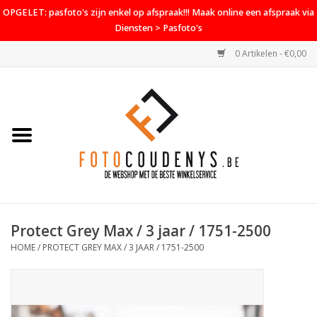
OPGELET: pasfoto's zijn enkel op afspraak!!! Maak online een afspraak via
Diensten > Pasfoto's
0 Artikelen - €0,00
Home
Cameras
Objectieven
Accessoires
Protect Grey Max / 3 jaar / 1751-2500
PROMO
HOME
/
PROTECT GREY MAX / 3 JAAR / 1751-2500
Diensten
Contact