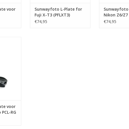
ate voor
Sunwayfoto L-Plate for
Sunwayfoto 
Fuji X-T3 (PFLXT3)
Nikon Z6/Z7
€74,95
€74,95
oor Canon R
-RG
NKELWAGEN
ate voor
p PCL-RG