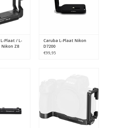
-Plaat / L-
Caruba L-Plaat Nikon
a Nikon Z8
D7200
€99,95
Plate for Nikon
SmallRig SmallRig 5256 L-Shaped
/Z7
Mount Plate For Nikon Z5II
N WINKELWAGEN
TOEVOEGEN AAN WINKELWAGEN