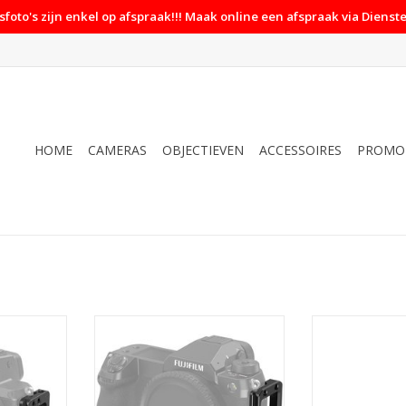
foto's zijn enkel op afspraak!!! Maak online een afspraak via Dienste
HOME
CAMERAS
OBJECTIEVEN
ACCESSOIRES
PROMO
cket voor
SmallRig 3232 L-Bracket for
Sunwayfoto Sunw
Camera
Fujifilm GFX 100S Camera
L-bracket Arca 
NKELWAGEN
TOEVOEGEN AAN WINKELWAGEN
TOEVOEGEN AA