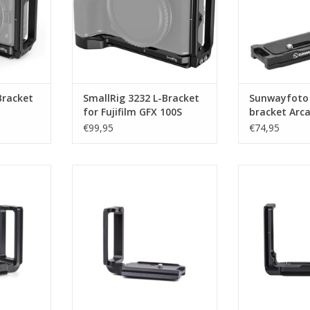
Bracket
SmallRig 3232 L-Bracket
Sunwayfoto L
for Fujifilm GFX 100S
bracket Arc
I
Camera
(PNL-Z8)
€99,95
€74,95
voor Sony
Sunwayfoto L-Plate for Fuji X-T3
Sunwayfoto L-
(PFLXT3)
Z6
NKELWAGEN
TOEVOEGEN AAN WINKELWAGEN
TOEVOEGEN AA