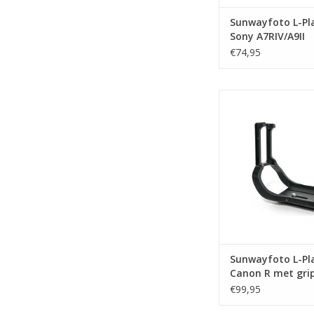
Sunwayfoto L-Pl
Sony A7RIV/A9II
€74,95
Sunwayfoto L-Plate v
met grip PCL
TOEVOEGEN AAN WI
Sunwayfoto L-Pl
Canon R met gri
€99,95