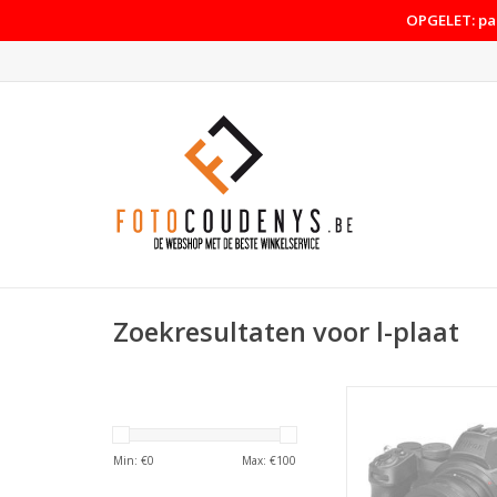
OPGELET: pas
Zoekresultaten voor l-plaat
SmallRig 2947 L-Bra
Nikon Z5/Z6/Z7 
TOEVOEGEN AAN WI
Min: €
0
Max: €
100