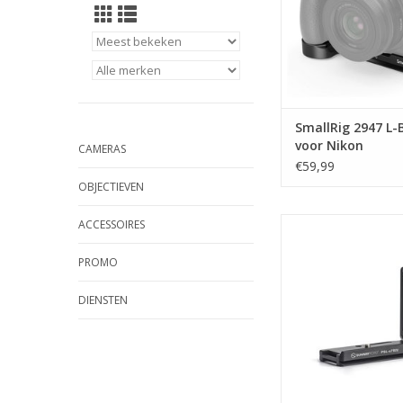
SmallRig 2947 L-
voor Nikon
CAMERAS
Z5/Z6/Z6II/Z7/Z7I
€59,99
Camera
OBJECTIEVEN
Sunwayfoto L-Plate 
ACCESSOIRES
A7RIV
PROMO
TOEVOEGEN AAN WI
DIENSTEN