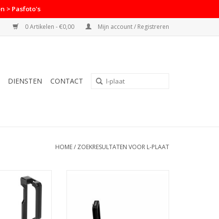
n > Pasfoto's
0 Artikelen - €0,00
Mijn account / Registreren
DIENSTEN
CONTACT
HOME
/
ZOEKRESULTATEN VOOR L-PLAAT
ayfoto L-Plaat /
Caruba L-Plaat Nikon D7200
Nikon Z8 (PNL-Z8)
N WINKELWAGEN