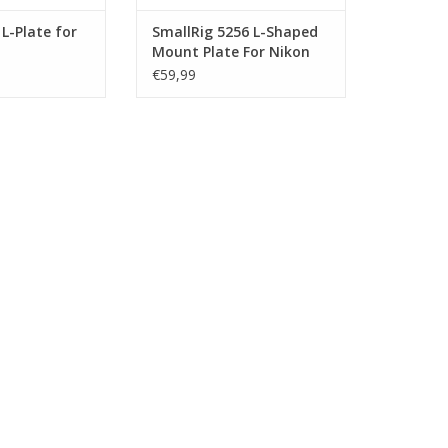
L-Plate for
SmallRig 5256 L-Shaped
Mount Plate For Nikon
Z5II
€59,99