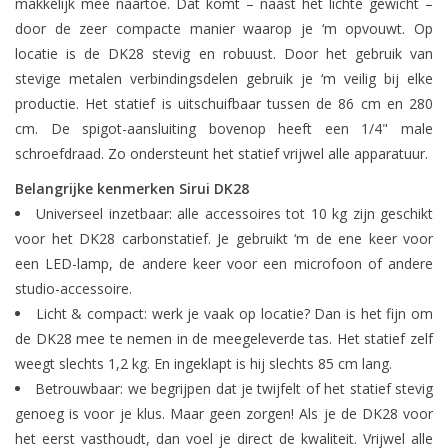
makkelijk mee naartoe. Dat komt – naast het lichte gewicht –
door de zeer compacte manier waarop je ‘m opvouwt. Op
locatie is de DK28 stevig en robuust. Door het gebruik van
stevige metalen verbindingsdelen gebruik je ‘m veilig bij elke
productie. Het statief is uitschuifbaar tussen de 86 cm en 280
cm. De spigot-aansluiting bovenop heeft een 1/4" male
schroefdraad. Zo ondersteunt het statief vrijwel alle apparatuur.
Belangrijke kenmerken Sirui DK28
Universeel inzetbaar: alle accessoires tot 10 kg zijn geschikt
voor het DK28 carbonstatief. Je gebruikt ‘m de ene keer voor
een LED-lamp, de andere keer voor een microfoon of andere
studio-accessoire.
Licht & compact: werk je vaak op locatie? Dan is het fijn om
de DK28 mee te nemen in de meegeleverde tas. Het statief zelf
weegt slechts 1,2 kg. En ingeklapt is hij slechts 85 cm lang.
Betrouwbaar: we begrijpen dat je twijfelt of het statief stevig
genoeg is voor je klus. Maar geen zorgen! Als je de DK28 voor
het eerst vasthoudt, dan voel je direct de kwaliteit. Vrijwel alle