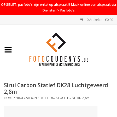
OPGELET: pasfoto's zijn enkel op afspraak!!! Maak online een afspraak via
Diensten > Pasfoto's
0 Artikelen - €0,00
Home
Cameras
Objectieven
Accessoires
Sirui Carbon Statief DK28 Luchtgeveerd
PROMO
2,8m
HOME
/
SIRUI CARBON STATIEF DK28 LUCHTGEVEERD 2,8M
Diensten
Contact