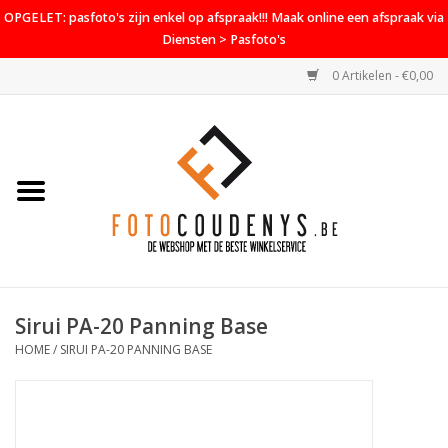
OPGELET: pasfoto's zijn enkel op afspraak!!! Maak online een afspraak via
Diensten > Pasfoto's
0 Artikelen - €0,00
Home
Cameras
Objectieven
Accessoires
Sirui PA-20 Panning Base
PROMO
HOME
/
SIRUI PA-20 PANNING BASE
Diensten
Contact