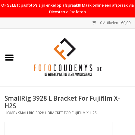
OPGELET: pasfoto's zijn enkel op afspraak!!! Maak online een afspraak via
Diensten > Pasfoto's
0 Artikelen - €0,00
Home
Cameras
Objectieven
Accessoires
SmallRig 3928 L Bracket For Fujifilm X-
PROMO
H2S
HOME
/
SMALLRIG 3928 L BRACKET FOR FUJIFILM X-H2S
Diensten
Contact