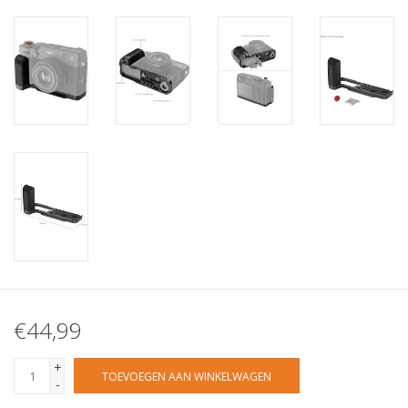
€44,99
+
TOEVOEGEN AAN WINKELWAGEN
-