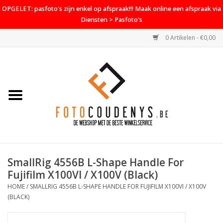
OPGELET: pasfoto's zijn enkel op afspraak!!! Maak online een afspraak via
Diensten > Pasfoto's
0 Artikelen - €0,00
Home
Cameras
Objectieven
Accessoires
SmallRig 4556B L-Shape Handle For
PROMO
Fujifilm X100VI / X100V (Black)
HOME
/
SMALLRIG 4556B L-SHAPE HANDLE FOR FUJIFILM X100VI / X100V
Diensten
(BLACK)
Contact