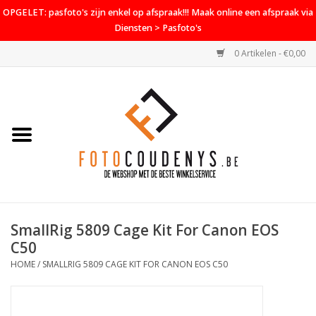
OPGELET: pasfoto's zijn enkel op afspraak!!! Maak online een afspraak via
Diensten > Pasfoto's
0 Artikelen - €0,00
Home
Cameras
Objectieven
Accessoires
SmallRig 5809 Cage Kit For Canon EOS
PROMO
C50
HOME
/
SMALLRIG 5809 CAGE KIT FOR CANON EOS C50
Diensten
Contact