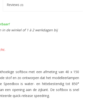
Reviews
(0)
rbaar!
n in de winkel of 1 à 2 werkdagen bij
cht.
hthoekige softbox met een afmeting van 40 x 150
nde stof en zo ontworpen dat het modelleerlampen
e Speedbox is water- en hittebestendig tot 850°
an een opening aan de zijkant. De softbox is snel
nteerde quick-release speedring.