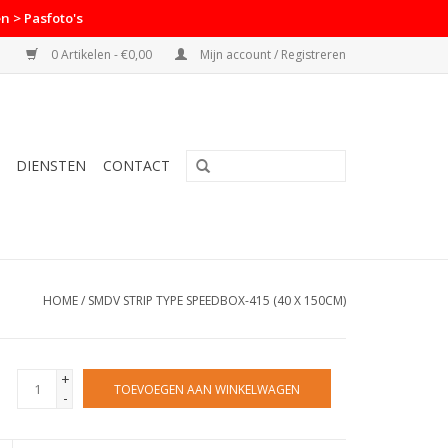
n > Pasfoto's
0 Artikelen - €0,00
Mijn account / Registreren
DIENSTEN
CONTACT
HOME
/
SMDV STRIP TYPE SPEEDBOX-415 (40 X 150CM)
+
TOEVOEGEN AAN WINKELWAGEN
-