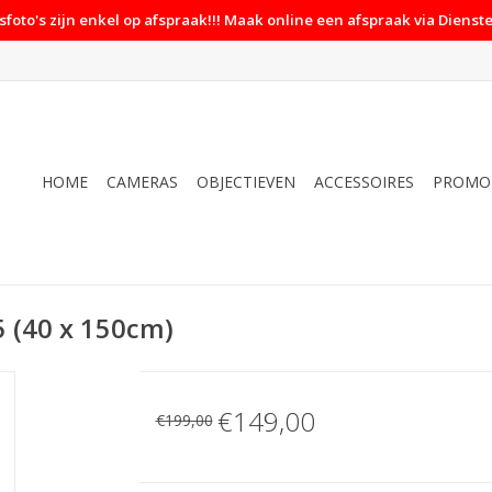
foto's zijn enkel op afspraak!!! Maak online een afspraak via Dienste
HOME
CAMERAS
OBJECTIEVEN
ACCESSOIRES
PROMO
 (40 x 150cm)
€149,00
€199,00