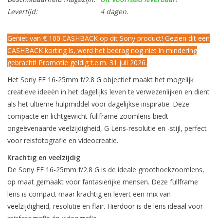
Levertijd:
4 dagen.
Geniet van € 100 CASHBACK op dit Sony product! Gezien dit een
CASHBACK korting is, werd het bedrag nog niet in mindering
gebracht! Promotie geldig t.e.m. 31 juli 2026.
Het Sony FE 16-25mm f/2.8 G objectief maakt het mogelijk
creatieve ideeën in het dagelijks leven te verwezenlijken en dient
als het ultieme hulpmiddel voor dagelijkse inspiratie. Deze
compacte en lichtgewicht fullframe zoomlens biedt
ongeëvenaarde veelzijdigheid, G Lens-resolutie en -stijl, perfect
voor reisfotografie en videocreatie.
Krachtig en veelzijdig
De Sony FE 16-25mm f/2.8 G is de ideale groothoekzoomlens,
op maat gemaakt voor fantasierijke mensen. Deze fullframe
lens is compact maar krachtig en levert een mix van
veelzijdigheid, resolutie en flair. Hierdoor is de lens ideaal voor