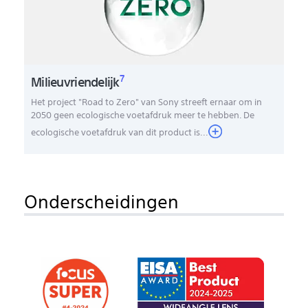
7
Milieuvriendelijk
Het project "Road to Zero" van Sony streeft ernaar om in
2050 geen ecologische voetafdruk meer te hebben. De
ecologische voetafdruk van dit product is...
Onderscheidingen