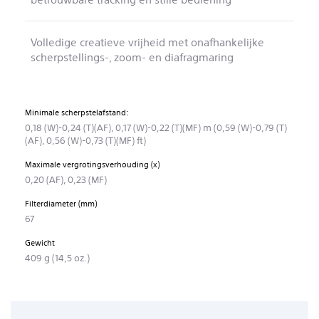
Volledige creatieve vrijheid met onafhankelijke
scherpstellings-, zoom- en diafragmaring
Minimale scherpstelafstand:
0,18 (W)-0,24 (T)(AF), 0,17 (W)-0,22 (T)(MF) m (0,59 (W)-0,79 (T)
(AF), 0,56 (W)-0,73 (T)(MF) ft)
Maximale vergrotingsverhouding (x)
0,20 (AF), 0,23 (MF)
Filterdiameter (mm)
67
Gewicht
409 g (14,5 oz.)