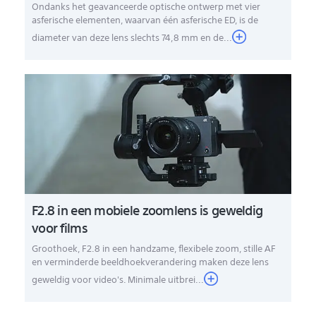
Ondanks het geavanceerde optische ontwerp met vier
asferische elementen, waarvan één asferische ED, is de
diameter van deze lens slechts 74,8 mm en de...
F2.8 in een mobiele zoomlens is geweldig
voor films
Groothoek, F2.8 in een handzame, flexibele zoom, stille AF
en verminderde beeldhoekverandering
maken deze lens
geweldig voor video's. Minimale uitbrei
...