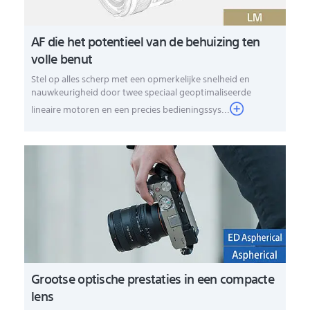
AF die het potentieel van de behuizing ten
volle benut
Stel op alles scherp met een opmerkelijke snelheid en
nauwkeurigheid door twee speciaal geoptimaliseerde
lineaire motoren en een precies bedieningssys...
Grootse optische prestaties in een compacte
lens