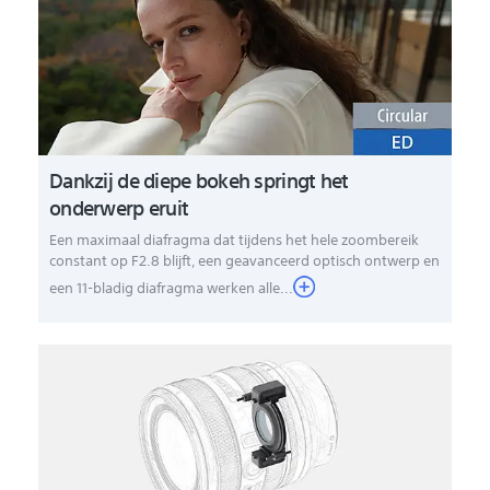
Dankzij de diepe bokeh springt het
onderwerp eruit
Een maximaal diafragma dat tijdens het hele zoombereik
constant op F2.8 blijft, een geavanceerd optisch ontwerp en
een 11-bladig diafragma werken alle...