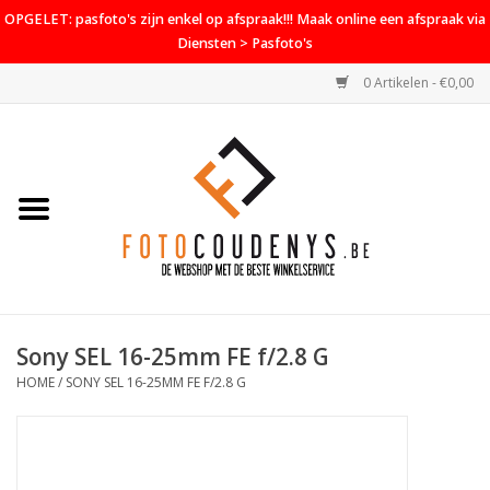
OPGELET: pasfoto's zijn enkel op afspraak!!! Maak online een afspraak via
Diensten > Pasfoto's
0 Artikelen - €0,00
Home
Cameras
Objectieven
Accessoires
Sony SEL 16-25mm FE f/2.8 G
PROMO
HOME
/
SONY SEL 16-25MM FE F/2.8 G
Diensten
Contact