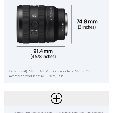
Kap (model): ALC-SH178, Voorkap voor lens: ALC-F67S,
Achterkap voor lens: ALC-R1EM, Tas:-
Testomstandigheden van Sony. De maximale continue framesnelheid
1