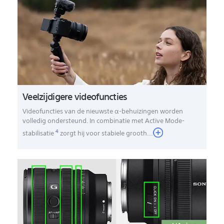
Veelzijdigere videofuncties
Videofuncties van de nieuwste α-behuizingen worden
volledig ondersteund. In combinatie met Active Mode-
4
stabilisatie
zorgt hij voor stabiele grooth
...