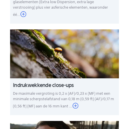
glaselementen (Extra low Dispersion, extra lage
verstrooiing) plus vier asferische elementen, waaronder
éé...
Indrukwekkende close-ups
De maximale vergroting is 0,2 x (AF)/0,23 x (MF) met een
minimale scherpstelafstand van 0,18 m (0,59 ft) (AF)/0,17 m
(0,56 ft) (MF) aan de 16 mm kant ...