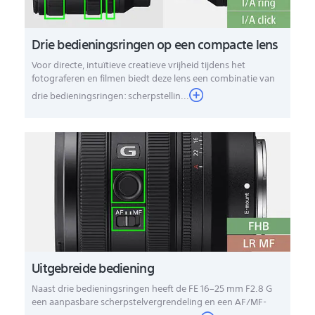
Drie bedieningsringen op een compacte lens
Voor directe, intuïtieve creatieve vrijheid tijdens het
fotograferen en filmen biedt deze lens een combinatie van
drie bedieningsringen: scherpstellin...
Uitgebreide bediening
Naast drie bedieningsringen heeft de FE 16–25 mm F2.8 G
een aanpasbare scherpstelvergrendeling en een AF/MF-