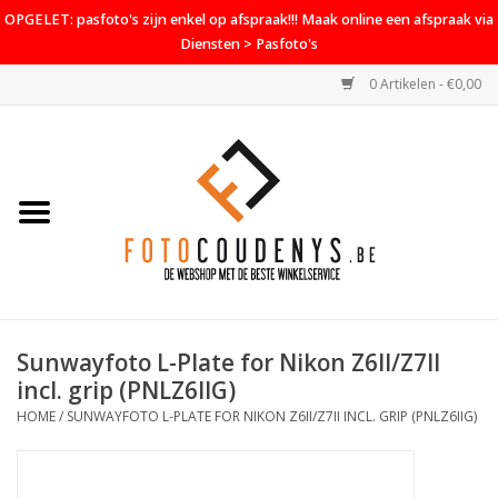
OPGELET: pasfoto's zijn enkel op afspraak!!! Maak online een afspraak via
Diensten > Pasfoto's
0 Artikelen - €0,00
Home
Cameras
Objectieven
Accessoires
Sunwayfoto L-Plate for Nikon Z6II/Z7II
PROMO
incl. grip (PNLZ6IIG)
HOME
/
SUNWAYFOTO L-PLATE FOR NIKON Z6II/Z7II INCL. GRIP (PNLZ6IIG)
Diensten
Contact