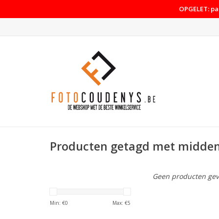
OPGELET: pas
Producten getagd met midde
Geen producten gev
Min: €
0
Max: €
5