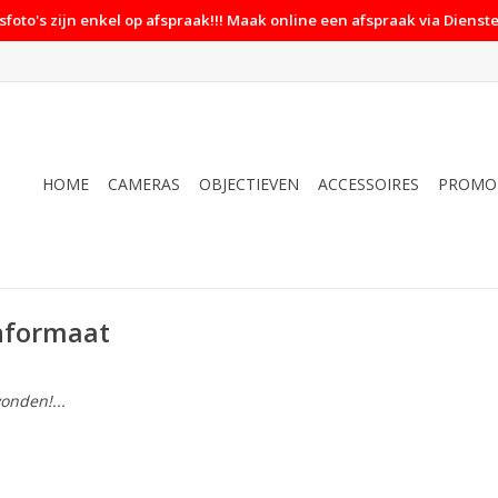
foto's zijn enkel op afspraak!!! Maak online een afspraak via Dienste
HOME
CAMERAS
OBJECTIEVEN
ACCESSOIRES
PROMO
nformaat
onden!...