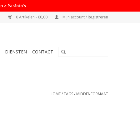
n > Pasfoto's
0 Artikelen - €0,00
Mijn account / Registreren
DIENSTEN
CONTACT
HOME
/
TAGS
/
MIDDENFORMAAT