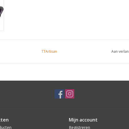
TTArtisan
Aan verlan
cten
Mijn account
ducten
Registreren