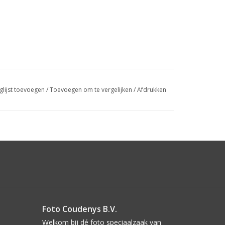
glijst toevoegen
/
Toevoegen om te vergelijken
/
Afdrukken
Foto Coudenys B.V.
Welkom bij dé foto speciaalzaak van