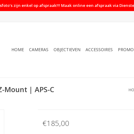
foto's zijn enkel op afspraak!!! Maak online een afspraak via Dienste
HOME
CAMERAS
OBJECTIEVEN
ACCESSOIRES
PROMO
Z-Mount | APS-C
HO
€185,00