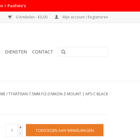
n > Pasfoto's
0 Artikelen - €0,00
Mijn account / Registreren
DIENSTEN
CONTACT
ME
/
TTARTISAN 7.5MM F/2.0 NIKON Z-MOUNT | APS-C BLACK
+
TOEVOEGEN AAN WINKELWAGEN
-