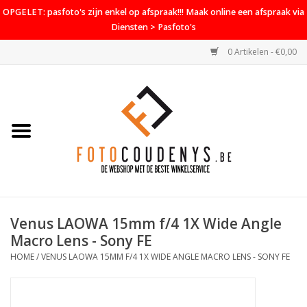
OPGELET: pasfoto's zijn enkel op afspraak!!! Maak online een afspraak via
Diensten > Pasfoto's
0 Artikelen - €0,00
Home
Cameras
Objectieven
Accessoires
Venus LAOWA 15mm f/4 1X Wide Angle
PROMO
Macro Lens - Sony FE
HOME
/
VENUS LAOWA 15MM F/4 1X WIDE ANGLE MACRO LENS - SONY FE
Diensten
Contact