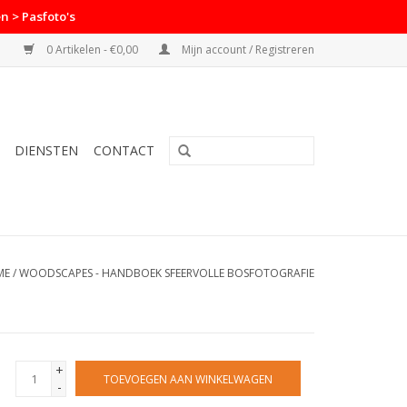
n > Pasfoto's
0 Artikelen - €0,00
Mijn account / Registreren
DIENSTEN
CONTACT
ME
/
WOODSCAPES - HANDBOEK SFEERVOLLE BOSFOTOGRAFIE
+
TOEVOEGEN AAN WINKELWAGEN
-