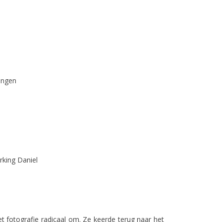
ringen
king Daniel
t fotografie radicaal om. Ze keerde terug naar het