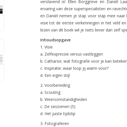
verslavend is! Ellen Borggreve en Daniël Laa
ervaring van deze superspecialisten en rasecht
en Daniël nemen je stap voor stap mee naar h
visie tot de eerste verkenningen in het veld e
lezen van dit boek wil je niets liever dan zelf 
Inhoudsopgave
1. Visie
a. Zelfexpressie versus vastleggen
b. Catharsis: wat fotografie voor je kan beteke
c. Inspiratie: waar loop jij warm voor?
d. Een eigen stijl
2. Voorbereiding
a. Scouting
b. Weersomstandigheden
c. De seizoenen (5)
d. Het juiste tijdstip
3. Fotograferen