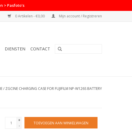
n > Pasfoto's
0 Artikelen - €0,00
Mijn account / Registreren
DIENSTEN
CONTACT
E
/
ZGCINE CHARGING CASE FOR FUJIFILM NP-W126S BATTERY
+
TOEVOEGEN AAN WINKELWAGEN
-