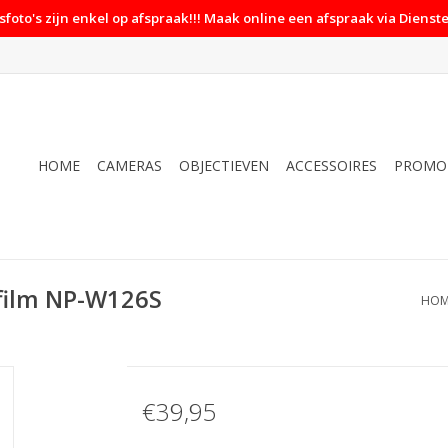
foto's zijn enkel op afspraak!!! Maak online een afspraak via Dienste
HOME
CAMERAS
OBJECTIEVEN
ACCESSOIRES
PROMO
ifilm NP-W126S
HOM
€39,95