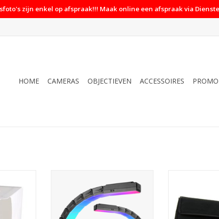
foto's zijn enkel op afspraak!!! Maak online een afspraak via Dienste
HOME
CAMERAS
OBJECTIEVEN
ACCESSOIRES
PROMO
kie LED
Sirui RGB LED paneel B25R-D
Benel Photo
o2 Plus
Buigbaar
TOEVOEGEN AA
uwbaar
TOEVOEGEN AAN WINKELWAGEN
NKELWAGEN