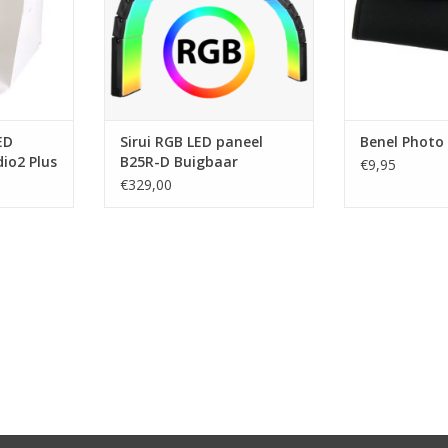
ED
Sirui RGB LED paneel
Benel Photo 
io2 Plus
B25R-D Buigbaar
€9,95
wbaar
€329,00