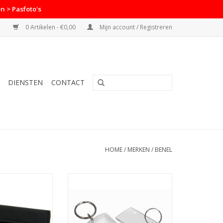
n > Pasfoto's
0 Artikelen - €0,00
Mijn account / Registreren
DIENSTEN
CONTACT
HOME
/
MERKEN
/
BENEL
 Filter Pouch
Benel Benel sleutelhanger 35x45
N WINKELWAGEN
TOEVOEGEN AAN WINKELWAGEN