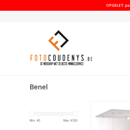
OPGELET: pas
Benel
Benel Orangemon
Opnametent Foldi
38x38x38 Opvo
Min: €
0
Max: €
350
TOEVOEGEN AAN WI