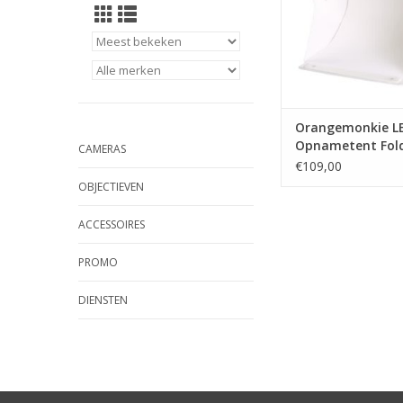
Orangemonkie L
Opnametent Fold
CAMERAS
38x38x38 Opvou
€109,00
OBJECTIEVEN
ACCESSOIRES
PROMO
DIENSTEN