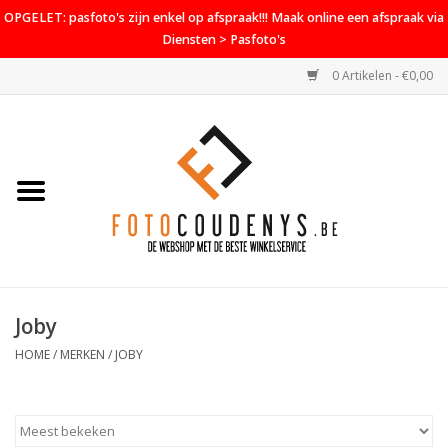
OPGELET: pasfoto's zijn enkel op afspraak!!! Maak online een afspraak via
Diensten > Pasfoto's
0 Artikelen - €0,00
Home
Cameras
Objectieven
Accessoires
Joby
PROMO
HOME
/
MERKEN
/
JOBY
Diensten
Contact