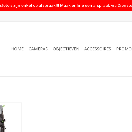
foto's zijn enkel op afspraak!!! Maak online een afspraak via Dienste
HOME
CAMERAS
OBJECTIEVEN
ACCESSOIRES
PROMO
lite 45l -
y
NKELWAGEN