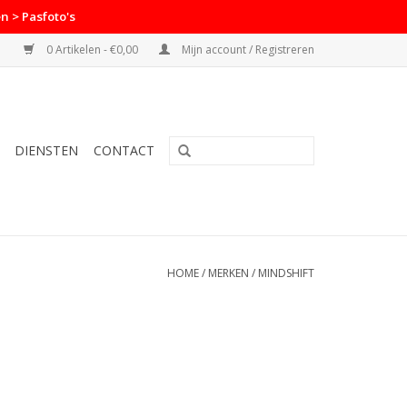
n > Pasfoto's
0 Artikelen - €0,00
Mijn account / Registreren
DIENSTEN
CONTACT
HOME
/
MERKEN
/
MINDSHIFT