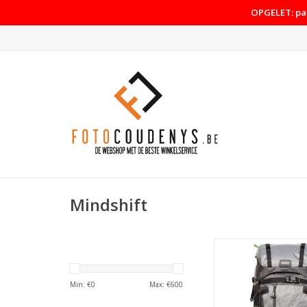
OPGELET: pas
Mindshift
MindShift Backlight E
Storm Gre
TOEVOEGEN AAN WI
Min: €
0
Max: €
600