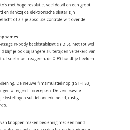
to’s met hoge resolutie, veel detail en een groot
 en dankzij de elektronische sluiter zijn
el licht of als je absolute controle wilt over de
e opnames
assige in-body beeldstabilisatie (IBIS). Met tot wel
blijf je ook bij langere sluitertijden verzekerd van
rt of snel moet reageren: de X-E5 houdt je beelden
bediening. De nieuwe filmsimulatieknop (FS1–FS3)
llingen of eigen filmrecepten. De vernieuwde
 instellingen subtiel onderin beeld, rustig,
a’s.
 van knoppen maken bediening met één hand
e ook een deel van de scène buiten je kadrering,