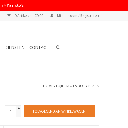
n > Pasfoto's
0 Artikelen - €0,00
Mijn account / Registreren
DIENSTEN
CONTACT
HOME
/
FUJIFILM X-E5 BODY BLACK
+
TOEVOEGEN AAN WINKELWAGEN
-