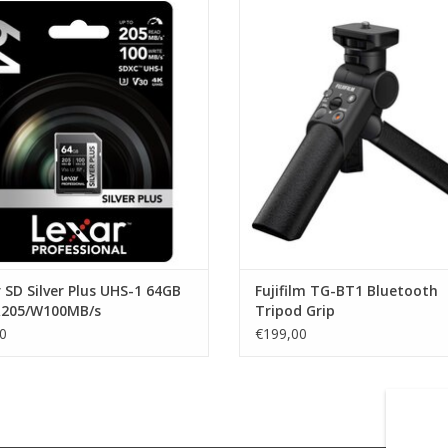
exar SD Silver Plus UHS-1 64GB V30
Fujifilm TG-BT1 Bluetooth Tripo
R205/W100MB/s
TOEVOEGEN AAN WINKELWA
EVOEGEN AAN WINKELWAGEN
 SD Silver Plus UHS-1 64GB
Fujifilm TG-BT1 Bluetooth
R205/W100MB/s
Tripod Grip
0
€199,00