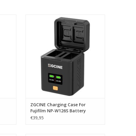
er
ZGCine ZGCINE Charging Case For Fujifilm
NP-W126S Battery
GEN
TOEVOEGEN AAN WINKELWAGEN
ZGCINE Charging Case For
Fujifilm NP-W126S Battery
€39,95