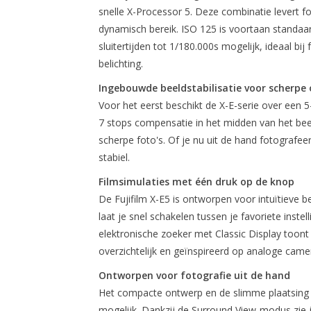
snelle X-Processor 5. Deze combinatie levert fo
dynamisch bereik. ISO 125 is voortaan standaard
sluitertijden tot 1/180.000s mogelijk, ideaal bij f
belichting.
Ingebouwde beeldstabilisatie voor scherp
Voor het eerst beschikt de X-E-serie over een 5-
7 stops compensatie in het midden van het beeld 
scherpe foto's. Of je nu uit de hand fotografee
stabiel.
Filmsimulaties met één druk op de knop
De Fujifilm X-E5 is ontworpen voor intuïtieve 
laat je snel schakelen tussen je favoriete inste
elektronische zoeker met Classic Display toont je
overzichtelijk en geïnspireerd op analoge camer
Ontworpen voor fotografie uit de hand
Het compacte ontwerp en de slimme plaatsing
mogelijk. Dankzij de Surround View-modus zie j