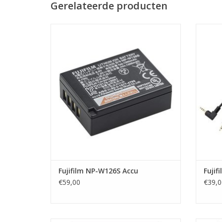
Gerelateerde producten
Fujifilm NP-W126S Accu
Fu
TOEVOEGEN AAN WINKELWAGEN
TO
Fujifilm NP-W126S Accu
Fujif
€59,00
€39,0