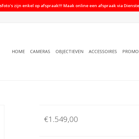
foto's zijn enkel op afspraak!!! Maak online een afspraak via Dienste
HOME
CAMERAS
OBJECTIEVEN
ACCESSOIRES
PROMO
€1.549,00