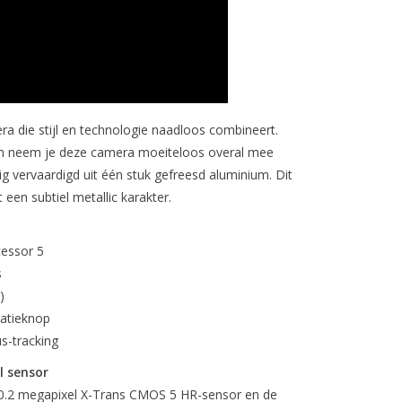
a die stijl en technologie naadloos combineert.
ram neem je deze camera moeiteloos overal mee
ig vervaardigd uit één stuk gefreesd aluminium. Dit
een subtiel metallic karakter.
cessor 5
s
)
latieknop
s-tracking
l sensor
e 40.2 megapixel X-Trans CMOS 5 HR-sensor en de