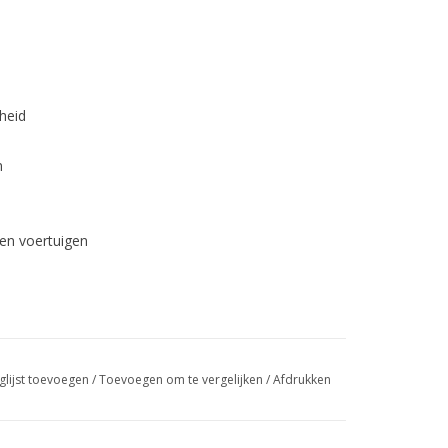
heid
n
en voertuigen
glijst toevoegen
/
Toevoegen om te vergelijken
/
Afdrukken