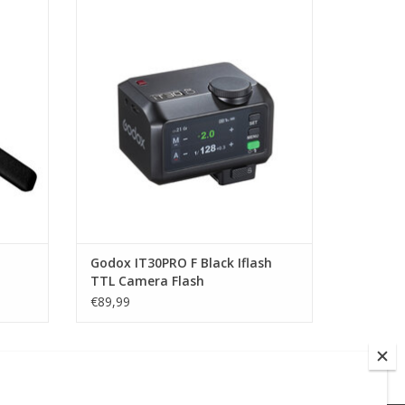
d Grip
Godox Godox IT30PRO F Black Iflash TTL
Camera Flash
GEN
TOEVOEGEN AAN WINKELWAGEN
Godox IT30PRO F Black Iflash
TTL Camera Flash
€89,99