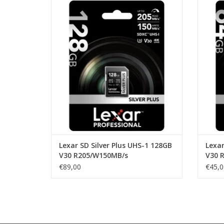
Lexar Lexar SD Silver Plus UHS-1 128GB
Lexar L
V30 R205/W150MB/s
TOEVOEGEN AAN WINKELWAGEN
TO
Lexar SD Silver Plus UHS-1 128GB
Lexar
V30 R205/W150MB/s
V30 
€89,00
€45,0