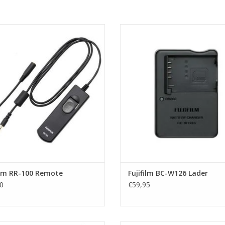
jifilm RR-100 Remote voor X-T3
Fujifilm Fujifilm BC-W126 Lad
EVOEGEN AAN WINKELWAGEN
TOEVOEGEN AAN WINKELWA
ilm RR-100 Remote
Fujifilm BC-W126 Lader
0
€59,95