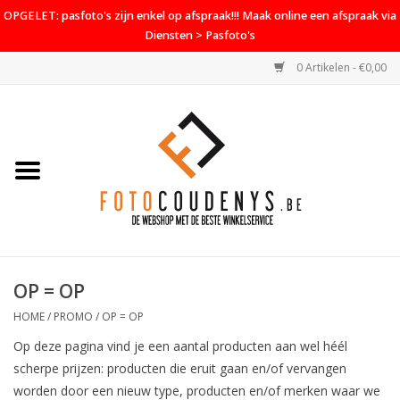
OPGELET: pasfoto's zijn enkel op afspraak!!! Maak online een afspraak via
Diensten > Pasfoto's
0 Artikelen - €0,00
Home
Cameras
Objectieven
Accessoires
OP = OP
PROMO
HOME
/
PROMO
/
OP = OP
Diensten
Op deze pagina vind je een aantal producten aan wel héél
scherpe prijzen: producten die eruit gaan en/of vervangen
Contact
worden door een nieuw type, producten en/of merken waar we