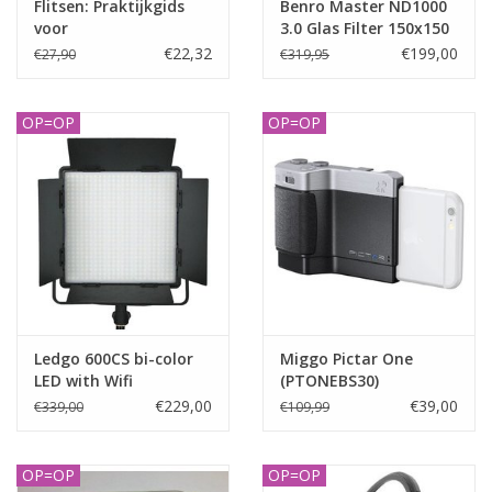
Flitsen: Praktijkgids
Benro Master ND1000
voor
3.0 Glas Filter 150x150
natuurfotografen
€22,32
€199,00
€27,90
€319,95
OP=OP
OP=OP
Ledgo 600CS bi-color
Miggo Pictar One
LED with Wifi
(PTONEBS30)
€229,00
€39,00
€339,00
€109,99
OP=OP
OP=OP