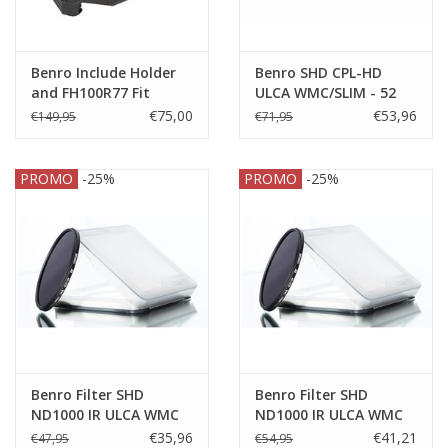
Benro Include Holder
Benro SHD CPL-HD
and FH100R77 Fit
ULCA WMC/SLIM - 52
82mm Slim CPL
€75,00
€53,96
€149,95
€71,95
PROMO
-25%
PROMO
-25%
Benro Filter SHD
Benro Filter SHD
ND1000 IR ULCA WMC
ND1000 IR ULCA WMC
52mm (3.0) 10 stops
58mm (3.0) 10 stops
€35,96
€41,21
€47,95
€54,95