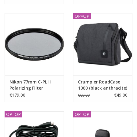
OP=OP
Nikon 77mm C-PL II
Crumpler RoadCase
Polarizing Filter
1000 (black anthracite)
€179,00
€49,00
€69,00
OP=OP
OP=OP