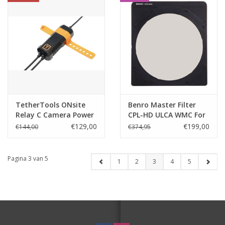
TetherTools ONsite
Benro Master Filter
Relay C Camera Power
CPL-HD ULCA WMC For
System
FH150M2
€129,00
€199,00
€144,00
€374,95
Pagina 3 van 5
1
2
3
4
5