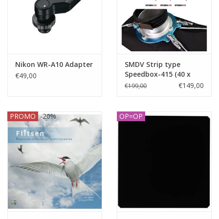
Nikon WR-A10 Adapter
SMDV Strip type
Speedbox-415 (40 x
€49,00
150cm)
€149,00
€199,00
PROMO
-20%
OP=OP