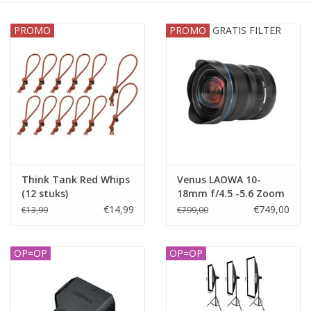
PROMO
PROMO
GRATIS FILTER
Think Tank Red Whips
Venus LAOWA 10-
(12 stuks)
18mm f/4.5 -5.6 Zoom
Lens - Nikon Z
€14,99
€749,00
€13,99
€799,00
OP=OP
OP=OP