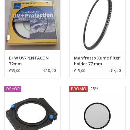
B+W UV-PENTACON
Manfrotto Xume filter
72mm
holder 77 mm
€10,00
€7,50
€35,00
€15,00
OP=OP
PROMO
-25%