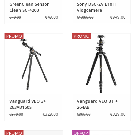
GreenClean Sensor
Sony DSC-ZV E10 II
Clean SC-4200
Vlogcamera
€49,00
€949,00
€79,00
€1.099,00
PROMO
PROMO
Vanguard VEO 3+
Vanguard VEO 3T +
263AB160S
264AB
€329,00
€329,00
€379,00
€399,00
PROMO
OP=OP