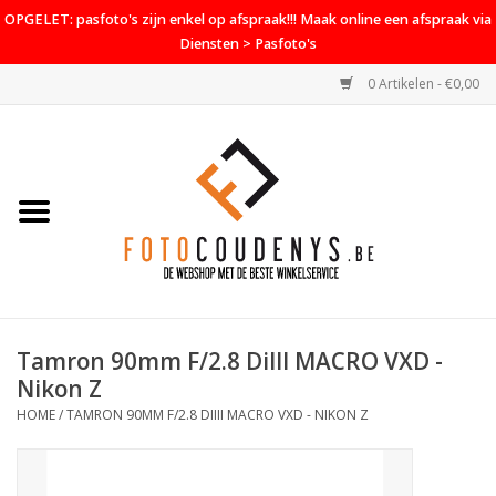
OPGELET: pasfoto's zijn enkel op afspraak!!! Maak online een afspraak via
Diensten > Pasfoto's
0 Artikelen - €0,00
Home
Cameras
Objectieven
Accessoires
Tamron 90mm F/2.8 DiIII MACRO VXD -
PROMO
Nikon Z
HOME
/
TAMRON 90MM F/2.8 DIIII MACRO VXD - NIKON Z
Diensten
Contact