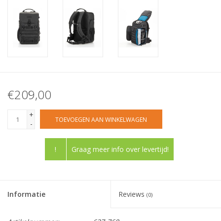
€209,00
+
TOEVOEGEN AAN WINKELWAGEN
-
!
Graag meer info over levertijd!
Informatie
Reviews
(0)