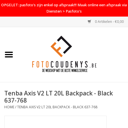
OPGELET: pasfoto's zijn enkel op afspraak!!! Maak online een afspraak via
Diensten > Pasfoto's
0 Artikelen - €0,00
Home
Cameras
Objectieven
Accessoires
Tenba Axis V2 LT 20L Backpack - Black
PROMO
637-768
HOME
/
TENBA AXIS V2 LT 20L BACKPACK - BLACK 637-768
Diensten
Contact