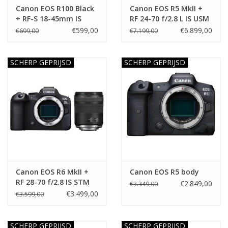
Canon EOS R100 Black
Canon EOS R5 MkII +
+ RF-S 18-45mm IS
RF 24-70 f/2.8 L IS USM
STM
€599,00
€6.899,00
€699,00
€7.199,00
SCHERP GEPRIJSD
SCHERP GEPRIJSD
Canon EOS R6 MkII +
Canon EOS R5 body
RF 28-70 f/2.8 IS STM
€2.849,00
€3.349,00
€3.499,00
€3.599,00
SCHERP GEPRIJSD
SCHERP GEPRIJSD