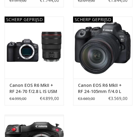
€1.744,00
€1.844,00
€1.919,00
€2.019,00
SCHERP GEPRIJSD
SCHERP GEPRIJSD
Canon EOS R6 MkII +
Canon EOS R6 MkII +
RF 24-70 f/2.8 L IS USM
RF 24-105mm f/4.0 L
€4.899,00
€3.569,00
€4.999,00
€3.669,00