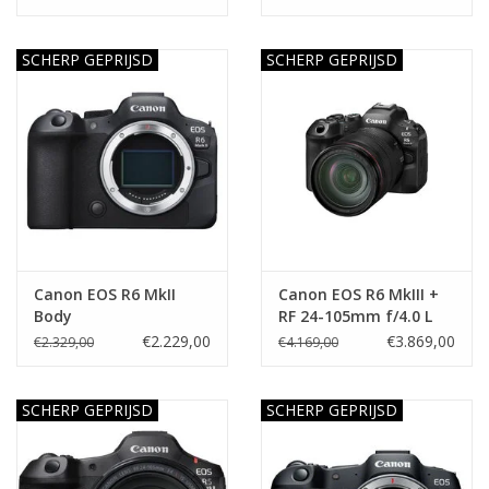
SCHERP GEPRIJSD
SCHERP GEPRIJSD
Canon EOS R6 MkII
Canon EOS R6 MkIII +
Body
RF 24-105mm f/4.0 L
USM
€2.229,00
€3.869,00
€2.329,00
€4.169,00
SCHERP GEPRIJSD
SCHERP GEPRIJSD