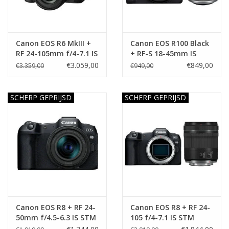
Canon EOS R6 MkIII +
Canon EOS R100 Black
RF 24-105mm f/4-7.1 IS
+ RF-S 18-45mm IS
STM
STM + RF-S 55-210mm
€3.059,00
€849,00
€3.359,00
€949,00
f/5-7.1 IS STM
SCHERP GEPRIJSD
SCHERP GEPRIJSD
Canon EOS R8 + RF 24-
Canon EOS R8 + RF 24-
50mm f/4.5-6.3 IS STM
105 f/4-7.1 IS STM