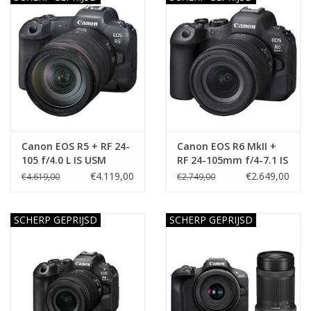
Canon EOS R5 + RF 24-
Canon EOS R6 MkII +
105 f/4.0 L IS USM
RF 24-105mm f/4-7.1 IS
STM
€4.119,00
€2.649,00
€4.619,00
€2.749,00
SCHERP GEPRIJSD
SCHERP GEPRIJSD