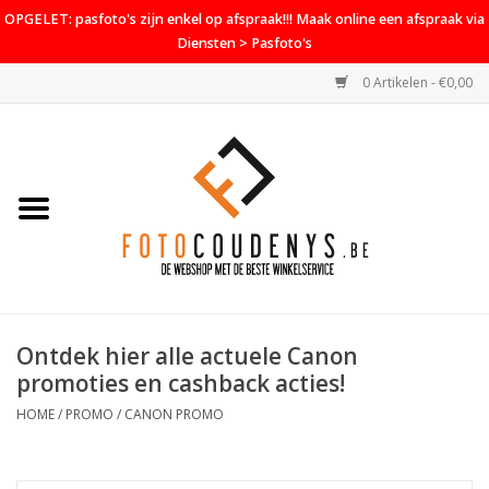
OPGELET: pasfoto's zijn enkel op afspraak!!! Maak online een afspraak via
Diensten > Pasfoto's
0 Artikelen - €0,00
Home
Cameras
Objectieven
Accessoires
Ontdek hier alle actuele Canon
PROMO
promoties en cashback acties!
Diensten
HOME
/
PROMO
/
CANON PROMO
Contact