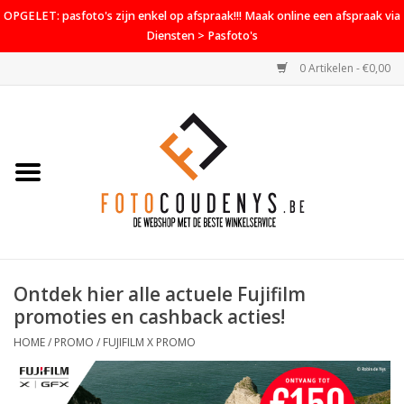
OPGELET: pasfoto's zijn enkel op afspraak!!! Maak online een afspraak via
Diensten > Pasfoto's
0 Artikelen - €0,00
Home
Cameras
Objectieven
Accessoires
Ontdek hier alle actuele Fujifilm
PROMO
promoties en cashback acties!
Diensten
HOME
/
PROMO
/
FUJIFILM X PROMO
Contact