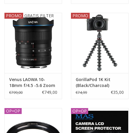
PROMO
GRATIS FILTER
PROMO
Venus LAOWA 10-
GorillaPod 1K Kit
18mm f/4.5 -5.6 Zoom
(Black/Charcoal)
Lens - Sony FE
€749,00
€35,00
€799,00
€74,99
OP=OP
OP=OP