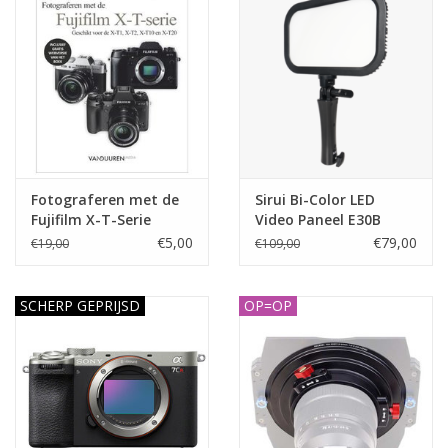
Fotograferen met de
Sirui Bi-Color LED
Fujifilm X-T-Serie
Video Paneel E30B
€5,00
€79,00
€19,00
€109,00
SCHERP GEPRIJSD
OP=OP
CASHBACK
-€200