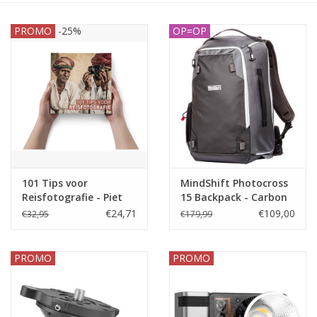
PROMO
-25%
OP=OP
101 Tips voor
MindShift Photocross
Reisfotografie - Piet
15 Backpack - Carbon
Van den Eynde
Grey
€24,71
€109,00
€32,95
€179,99
PROMO
PROMO