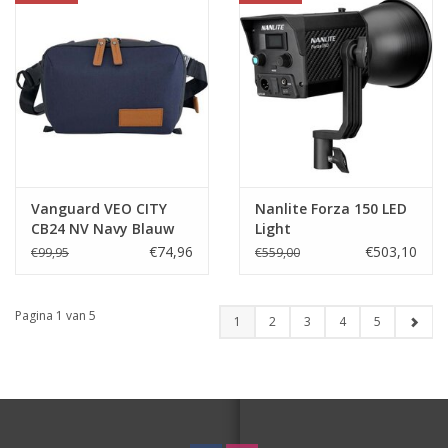
Vanguard VEO CITY
Nanlite Forza 150 LED
CB24 NV Navy Blauw
Light
€74,96
€503,10
€99,95
€559,00
Pagina 1 van 5
1
2
3
4
5