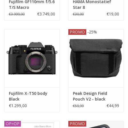
Fujifilm GF110mm f/5.6
HAMA Monostatief
T/S Macro
Star 8
€3.749,00
€19,00
€3.999,00
€30,00
PROMO
-25%
Fujifilm X-T50 body
Peak Design Field
Black
Pouch V2 - black
€1.299,00
€44,99
€59,99
OP=OP
PROMO