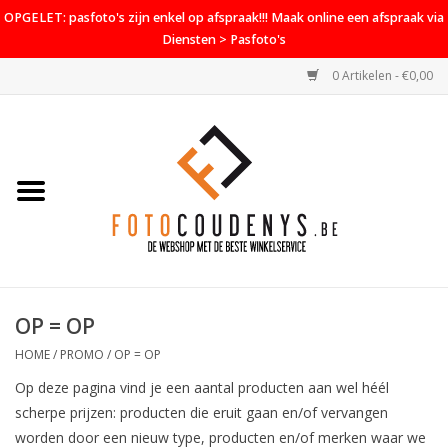
OPGELET: pasfoto's zijn enkel op afspraak!!! Maak online een afspraak via
Diensten > Pasfoto's
0 Artikelen - €0,00
Home
Cameras
Objectieven
Accessoires
OP = OP
PROMO
HOME
/
PROMO
/
OP = OP
Diensten
Op deze pagina vind je een aantal producten aan wel héél
scherpe prijzen: producten die eruit gaan en/of vervangen
Contact
worden door een nieuw type, producten en/of merken waar we