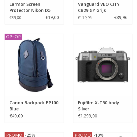
Larmor Screen
Vanguard VEO CITY
Protector Nikon D5
CB29 GY Grijs
€19,00
€89,96
€39,00
€119,95
OP=OP
Canon Backpack BP100
Fujifilm X-T50 body
Blue
Silver
€49,00
€1.299,00
PROMO
-25%
PROMO
-10%