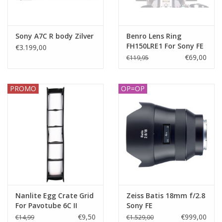
Sony A7C R body Zilver
Benro Lens Ring
FH150LRE1 For Sony FE
€3.199,00
12-24mm f/4.0
€69,00
€119,95
PROMO
OP=OP
Nanlite Egg Crate Grid
Zeiss Batis 18mm f/2.8
For Pavotube 6C II
Sony FE
€9,50
€999,00
€14,99
€1.529,00