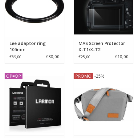
Lee adaptor ring
MAS Screen Protector
105mm
X-T1/X-T2
€30,00
€10,00
€89,00
€25,00
OP=OP
PROMO
-25%