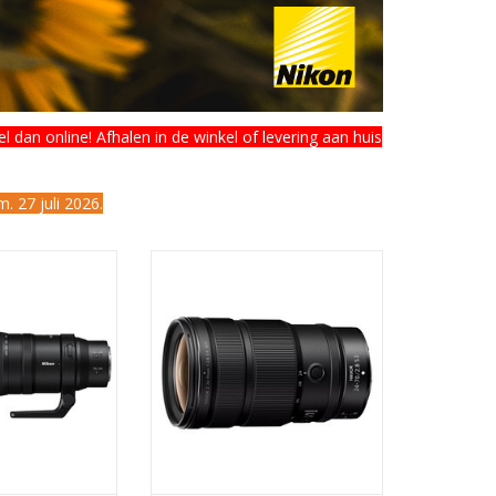
 dan online! Afhalen in de winkel of levering aan huis
. 27 juli 2026.
0mm f/5.6-6.3 VR
Nikon Z 24-70mm f/2.8 S II
N WINKELWAGEN
TOEVOEGEN AAN WINKELWAGEN