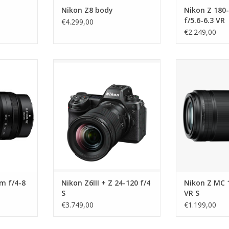
Nikon Z8 body
Nikon Z 18
f/5.6-6.3 VR
€4.299,00
€2.249,00
f/4-8 VR
Nikon Z6III + Z 24-120 f/4 S
Nikon Z MC 10
NKELWAGEN
TOEVOEGEN AAN WINKELWAGEN
TOEVOEGEN AA
m f/4-8
Nikon Z6III + Z 24-120 f/4
Nikon Z MC 
S
VR S
€3.749,00
€1.199,00