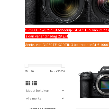
OPGELET: wij zijn uitzonderlijk GESLOTEN van 21 t.e.m.
is dan vanaf dinsdag 28 juli!
Geniet van DIRECTE KORTING tot maar liefst € 1000 op (
Nikon Z6III b
TOEVOEGEN AAN WI
Min: €
0
Max: €
20000
Formaat sensor