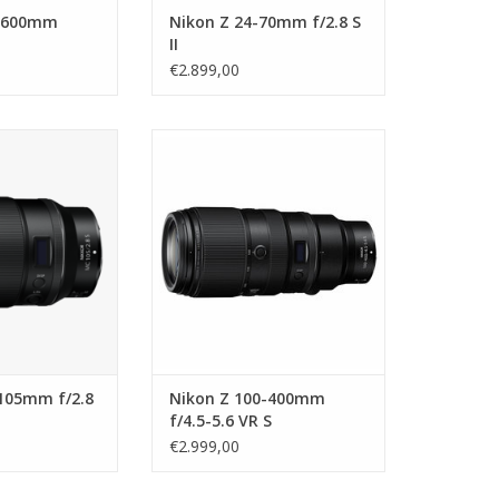
0-600mm
Nikon Z 24-70mm f/2.8 S
II
€2.899,00
5mm f/2.8 VR S
Nikon Z 100-400mm f/4.5-5.6 VR S
N WINKELWAGEN
TOEVOEGEN AAN WINKELWAGEN
105mm f/2.8
Nikon Z 100-400mm
f/4.5-5.6 VR S
€2.999,00