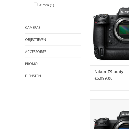
Nikon Z9 Systee
95mm
(1)
TOEVOEGEN AAN WI
CAMERAS
OBJECTIEVEN
ACCESSOIRES
PROMO
Nikon Z9 body
DIENSTEN
€5.999,00
Nikon Z7II b
TOEVOEGEN AAN WI