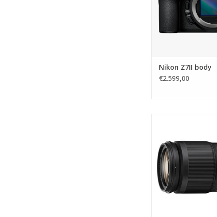
Nikon Z7II body
€2.599,00
Nikon Z 24-200mm f/
TOEVOEGEN AAN WI