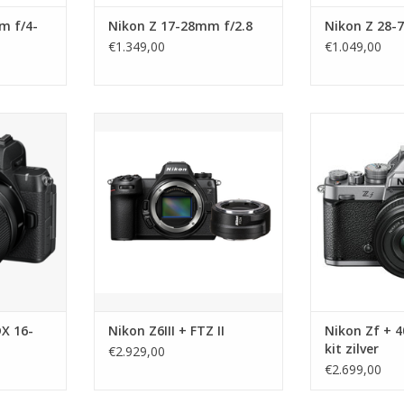
m f/4-
Nikon Z 17-28mm f/2.8
Nikon Z 28-
€1.349,00
€1.049,00
X 16-50mm
Nikon Z6III + FTZ II
Nikon Zf + 40mm
TOEVOEGEN AAN WINKELWAGEN
TOEVOEGEN AA
NKELWAGEN
DX 16-
Nikon Z6III + FTZ II
Nikon Zf + 
kit zilver
€2.929,00
€2.699,00