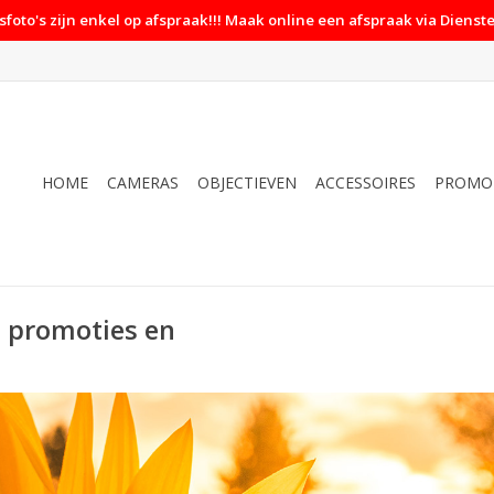
foto's zijn enkel op afspraak!!! Maak online een afspraak via Dienste
HOME
CAMERAS
OBJECTIEVEN
ACCESSOIRES
PROMO
n promoties en