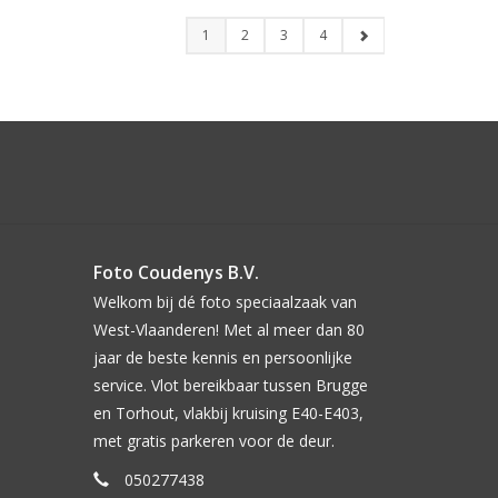
1
2
3
4
Foto Coudenys B.V.
Welkom bij dé foto speciaalzaak van
West-Vlaanderen! Met al meer dan 80
jaar de beste kennis en persoonlijke
service. Vlot bereikbaar tussen Brugge
en Torhout, vlakbij kruising E40-E403,
met gratis parkeren voor de deur.
050277438