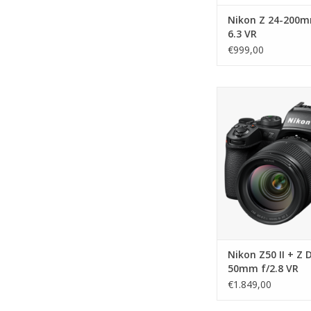
Nikon Z 24-200m
6.3 VR
€999,00
Nikon Z50 II + Z D
f/2.8 VR
TOEVOEGEN AAN WI
Nikon Z50 II + Z 
50mm f/2.8 VR
€1.849,00