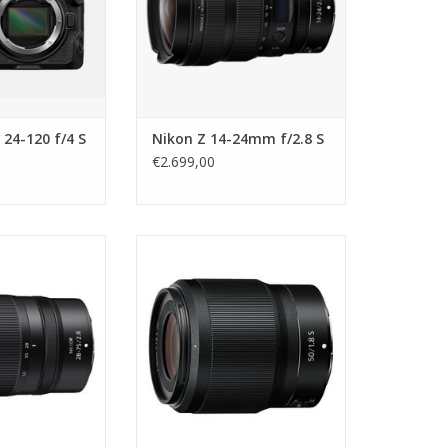
 24-120 f/4 S
Nikon Z 14-24mm f/2.8 S
€2.699,00
Nikon Z 50mm f1.8 S
-75mm f/2.8
TOEVOEGEN AAN WINKELWAGEN
N WINKELWAGEN