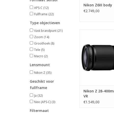
Nikon Z6III body
APS-C
(12)
€2.749,00
Fullframe
(22)
Type objectieven
Vast brandpunt
(21)
Nikon Z 28-400mm 
Zoom
(14)
TOEVOEGEN AAN WI
Groothoek
(8)
Tele
(5)
Macro
(2)
Lensmount
Nikon Z
(35)
Geschikt voor
fullframe
Nikon Z 28-400m
Ja
(32)
VR
€1.549,00
Nee (APS-C)
(3)
Filtermaat