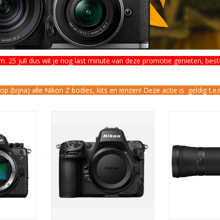
 25 juli dus wil je nog last minute van deze promotie genieten, bestel
bijna) alle Nikon Z bodies, kits en lenzen! Deze actie is geldig t.e.m
ody
Nikon Z8 body
Nikon Z 180-60
NKELWAGEN
TOEVOEGEN AAN WINKELWAGEN
TOEVOEGEN AA