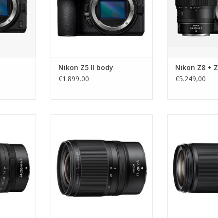
Nikon Z5 II body
Nikon Z8 + Z
€1.899,00
€5.249,00
4.5-6.3 VR
Nikon Z 17-28mm f/2.8
Nikon Z 28
NKELWAGEN
TOEVOEGEN AAN WINKELWAGEN
TOEVOEGEN AA